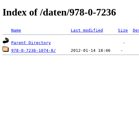
Index of /daten/978-0-7236
Name
Last modified
Size
De
Parent Directory
978-0-7236-1074-8/