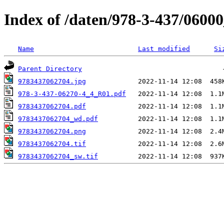
Index of /daten/978-3-437/0600
Name
Last modified
Si
Parent Directory
9783437062704.jpg
978-3-437-06270-4_4_R01.pdf
9783437062704.pdf
9783437062704_wd.pdf
9783437062704.png
9783437062704.tif
9783437062704_sw.tif