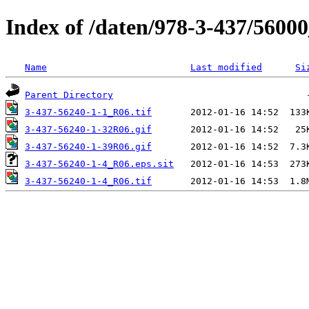
Index of /daten/978-3-437/5600
Name
Last modified
Si
Parent Directory
3-437-56240-1-1_R06.tif
3-437-56240-1-32R06.gif
3-437-56240-1-39R06.gif
3-437-56240-1-4_R06.eps.sit
3-437-56240-1-4_R06.tif