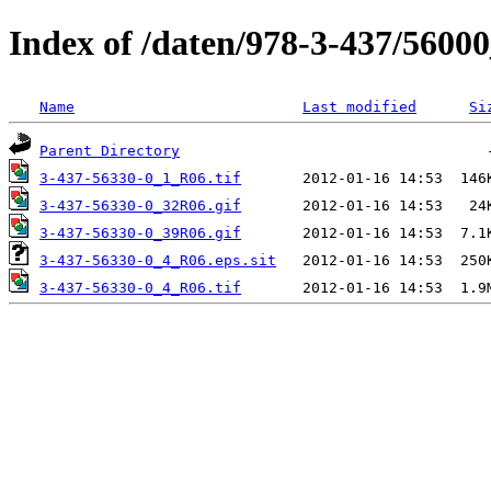
Index of /daten/978-3-437/5600
Name
Last modified
Si
Parent Directory
3-437-56330-0_1_R06.tif
3-437-56330-0_32R06.gif
3-437-56330-0_39R06.gif
3-437-56330-0_4_R06.eps.sit
3-437-56330-0_4_R06.tif