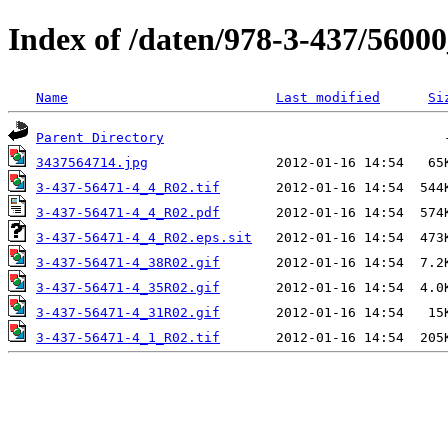
Index of /daten/978-3-437/5600
Name
Last modified
Si
Parent Directory
3437564714.jpg
3-437-56471-4_4_R02.tif
3-437-56471-4_4_R02.pdf
3-437-56471-4_4_R02.eps.sit
3-437-56471-4_38R02.gif
3-437-56471-4_35R02.gif
3-437-56471-4_31R02.gif
3-437-56471-4_1_R02.tif